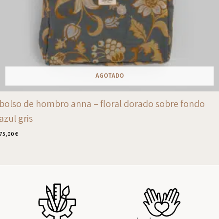
AGOTADO
bolso de hombro anna – floral dorado sobre fondo
azul gris
75,00
€