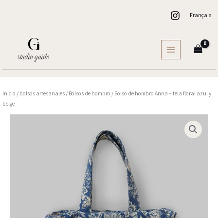
Ir
Français
al
contenido
Inicio
/
bolsos artesanales
/
Bolsos de hombro
/ Bolso de hombro Anna – tela floral azul y
beige