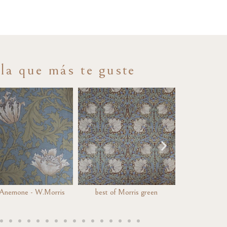
tela que más te guste
 Anemone - W.Morris
best of Morris green
Red Anemon