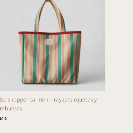
lso shopper carmen – rayas turquesas y
bolso sho
ambuesas
blancas
00
€
80,00
€