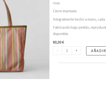
rosa.
Cierre imantado
Integralmente hecho a mano, cada c
Fabricación bajo pedido, reproducib
disponible.
80,00
€
Bolso
-
+
AÑADIR
shopper
Carmen
-
tela
rosa
con
rayas
cantidad