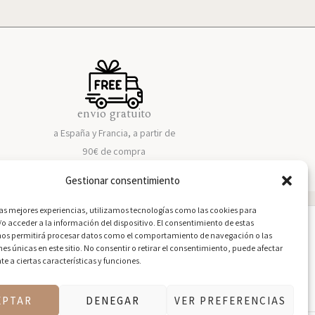
envío gratuito
a España y Francia, a partir de
90€ de compra
Gestionar consentimiento
las mejores experiencias, utilizamos tecnologías como las cookies para
o acceder a la información del dispositivo. El consentimiento de estas
nos permitirá procesar datos como el comportamiento de navegación o las
nes únicas en este sitio. No consentir o retirar el consentimiento, puede afectar
 a ciertas características y funciones.
EPTAR
DENEGAR
VER PREFERENCIAS