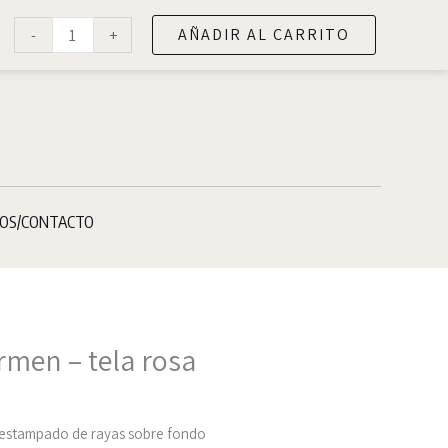
Bolso
Buscar
Français
AÑADIR AL CARRITO
-
+
shopper
Carmen
-
tela
rosa
con
rayas
OS/CONTACTO
cantidad
men – tela rosa
, estampado de rayas sobre fondo