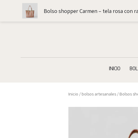
Ir
Bolso shopper Carmen – tela rosa con r
al
contenido
INICIO
BOL
Inicio
/
bolsos artesanales
/
Bolsos s