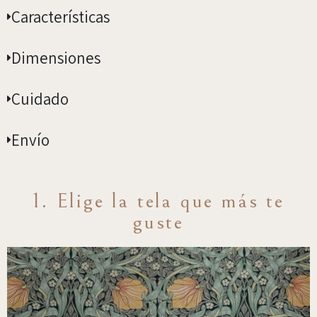
amarillo
Características
ambar
cantidad
Dimensiones
Cuidado
Envío
1. Elige la tela que más te
guste