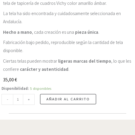
tela de tapicería de cuadros Vichy color amarillo ámbar.
La tela ha sido encontrada y cuidadosamente seleccionada en
Andalucía.
Hecho a mano
, cada creación es una
pieza única
.
Fabricación bajo pedido, reproducible según la cantidad de tela
disponible.
Ciertas telas pueden mostrar
ligeras marcas del tiempo
, lo que les
confiere
carácter y autenticidad
.
35,00
€
Funda
Disponibilidad:
5 disponibles
de
AÑADIR AL CARRITO
-
+
cojín
Marie
30x50cm
-
cuadros