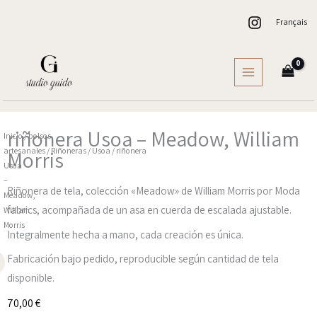
Ir
Français
al
contenido
riñonera Usoa – Meadow, William
Inicio
/
bolsos
artesanales
/
Riñoneras
/
Usoa
/ riñonera
Morris
Usoa
–
Riñonera de tela, colección «Meadow» de William Morris por Moda
Meadow,
fabrics, acompañada de un asa en cuerda de escalada ajustable.
William
Morris
Integralmente hecha a mano, cada creación es única.
Fabricación bajo pedido, reproducible según cantidad de tela
disponible.
70,00
€