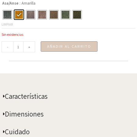
riñonera
Asa/Anse
: Amarilla
Usoa
-
Meadow,
LIMPIAR
William
Sin existencias
Morris
cantidad
AÑADIR AL CARRITO
-
+
Características
Dimensiones
Cuidado