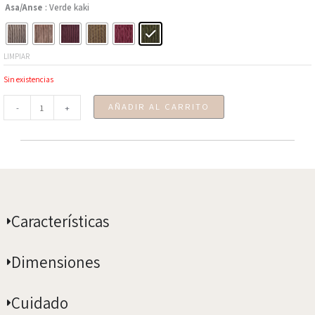
riñonera
Asa/Anse
: Verde kaki
Usoa
-
"Montrésor"
LIMPIAR
Romanex
Sin existencias
de
Boussac
AÑADIR AL CARRITO
-
+
cantidad
Características
Dimensiones
Cuidado