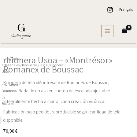
Ir
Français
al
contenido
riñonera Usoa – «Montrésor»
Inicio
/
bolsos
artesanales
/
Riñoneras
/
Usoa
/ riñonera
Romanex de Boussac
Usoa
–
Riñonera de tela «Montrésor» de Romanex de Boussac,
«Montrésor»
acompañada de un asa en cuerda de escalada ajustable.
Romanex
de
Integralmente hecha a mano, cada creación es única.
Boussac
Fabricación bajo pedido, reproducible según cantidad de tela
disponible.
70,00
€